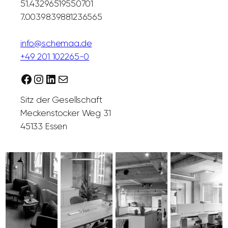
51.43296519550701
7.0039839881236565
info@schemaa.de
+49 201 102265-0
Facebook
Instagram
LinkedIn
Mail
Sitz der Gesellschaft
Meckenstocker Weg 31
45133 Essen